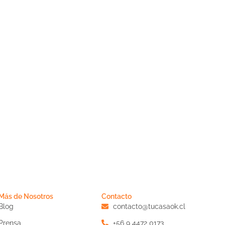
Más de Nosotros
Contacto
Blog
contacto@tucasaok.cl
Prensa
+56 9 4472 0173