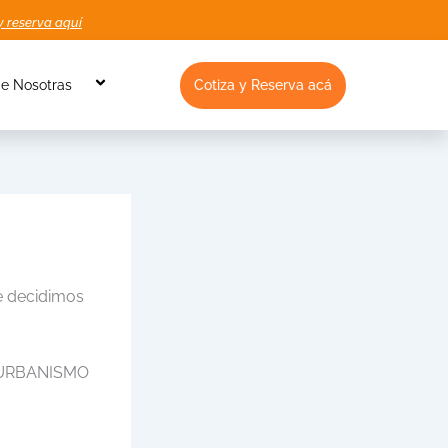
y reserva aquí
Cotiza y Reserva acá
e Nosotras
ue decidimos
 URBANISMO