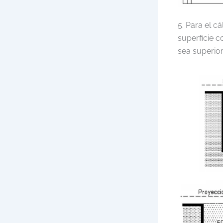
5. Para el c
superficie c
sea superior