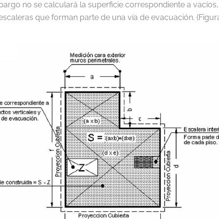
bargo no se calculará la superficie correspondiente a vacíos
 escaleras que forman parte de una vía de evacuación. (Figura