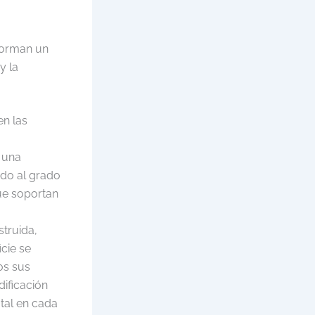
nforman un
y la
en las
e una
rdo al grado
que soportan
struida,
cie se
os sus
ificación
otal en cada