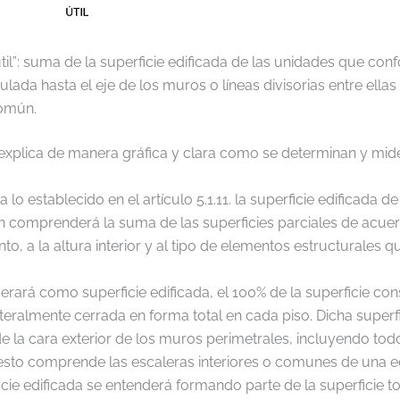
útil”: suma de la superficie edificada de las unidades que co
culada hasta el eje de los muros o líneas divisorias entre ellas 
común.
explica de manera gráfica y clara como se determinan y mid
 lo establecido en el artículo 5.1.11. la superficie edificada d
n comprenderá la suma de las superficies parciales de acue
to, a la altura interior y al tipo de elementos estructurales 
erará como superficie edificada, el 100% de la superficie con
teralmente cerrada en forma total en cada piso. Dicha superfi
 la cara exterior de los muros perimetrales, incluyendo tod
esto comprende las escaleras interiores o comunes de una ed
cie edificada se entenderá formando parte de la superficie t