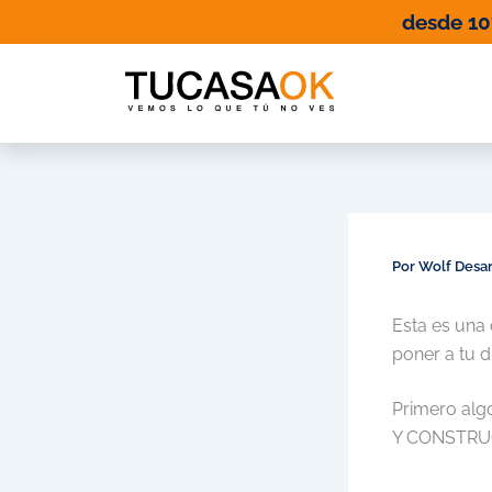
Ir
desde 1
al
contenido
Por
Wolf Desar
Esta es una 
poner a tu 
Primero alg
Y CONSTRU