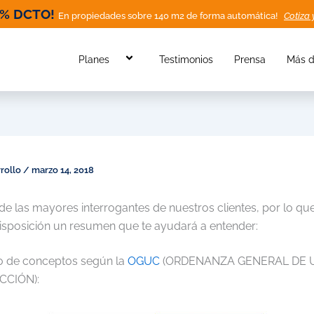
0% DCTO!
En propiedades sobre 140 m2 de forma automática!
Cotiza 
Planes
Testimonios
Prensa
Más d
rollo
/
marzo 14, 2018
de las mayores interrogantes de nuestros clientes, por lo q
disposición un resumen que te ayudará a entender:
o de conceptos según la
OGUC
(ORDENANZA GENERAL DE
CCIÓN):