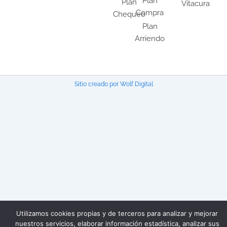
Plan
Plan
Vitacura
m
Compra
Chequeo
Plan
Arriendo
Sitio creado por Wolf Digital
Utilizamos cookies propias y de terceros para analizar y mejorar
nuestros servicios, elaborar información estadística, analizar sus