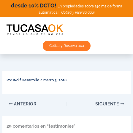
Ir
desde 10% DCTO!
En propiedades sobre 140 m2 de forma
al
automática!
Cotiza y reserva aquí
contenido
Cotiza y Reserva acá
Por
Wolf Desarrollo
/
marzo 3, 2018
ANTERIOR
SIGUIENTE
29 comentarios en “testimonies”