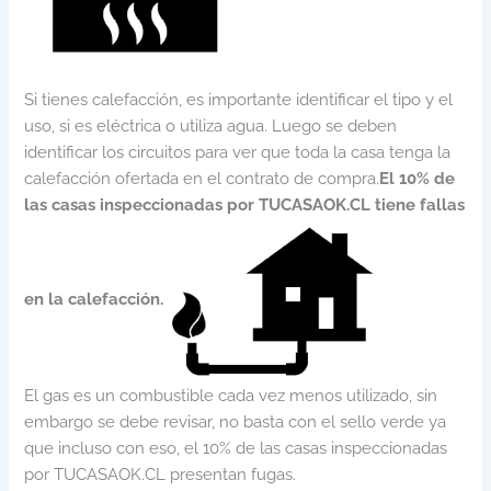
Si tienes calefacción, es importante identificar el tipo y el
uso, si es eléctrica o utiliza agua. Luego se deben
identificar los circuitos para ver que toda la casa tenga la
calefacción ofertada en el contrato de compra.
El 10% de
las casas inspeccionadas por TUCASAOK.CL tiene fallas
en la calefacción.
El gas es un combustible cada vez menos utilizado, sin
embargo se debe revisar, no basta con el sello verde ya
que incluso con eso, el 10% de las casas inspeccionadas
por TUCASAOK.CL presentan fugas.