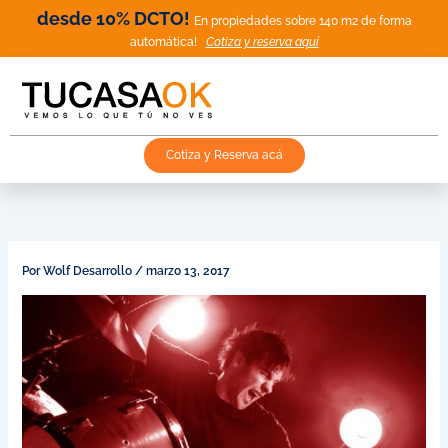
Ir
desde 10% DCTO!
En propiedades sobre 140 m2 de forma
al
automática!
Cotiza y reserva aquí
contenido
Cotiza y Reserva acá
Por
Wolf Desarrollo
/
marzo 13, 2017