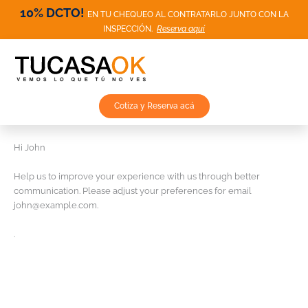
Ir
10% DCTO!
EN TU CHEQUEO AL CONTRATARLO JUNTO CON LA
al
INSPECCIÓN.
Reserva aquí
contenido
Cotiza y Reserva acá
Hi
John
Help us to improve your experience with us through better
communication. Please adjust your preferences for email
john@example.com
.
.