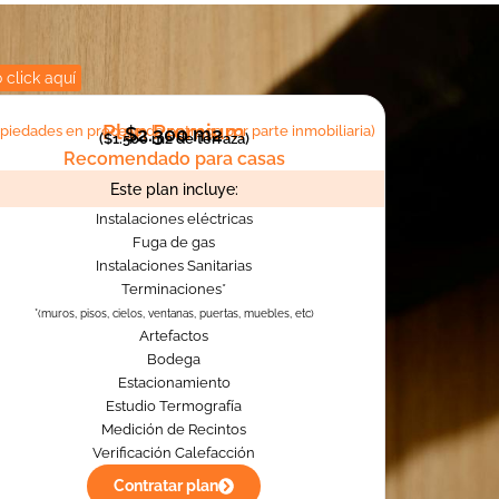
 click aquí
Plan Premium
piedades en proceso de entrega por parte inmobiliaria)
$2.300 m2
($1.500 m2 de terraza)
Recomendado para casas
Este plan incluye:
Instalaciones eléctricas
Fuga de gas
Instalaciones Sanitarias
Terminaciones*
*(muros, pisos, cielos, ventanas, puertas, muebles, etc)
Artefactos
Bodega
Estacionamiento
Estudio Termografía
Medición de Recintos
Verificación Calefacción
Contratar plan