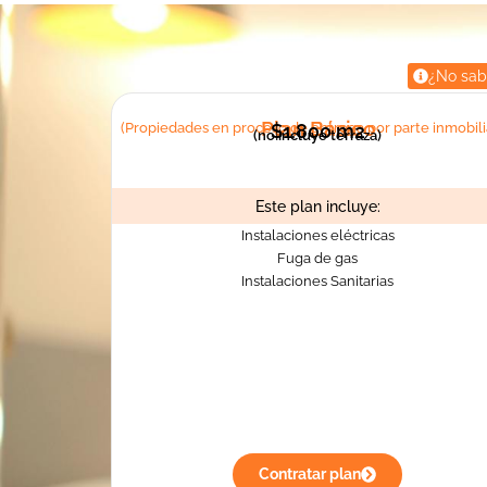
¿No sab
Plan Básico
(Propiedades en proceso de entrega por parte inmobili
$1.800 m2
(no incluye terraza)
Este plan incluye:
Instalaciones eléctricas
Fuga de gas
Instalaciones Sanitarias
Contratar plan