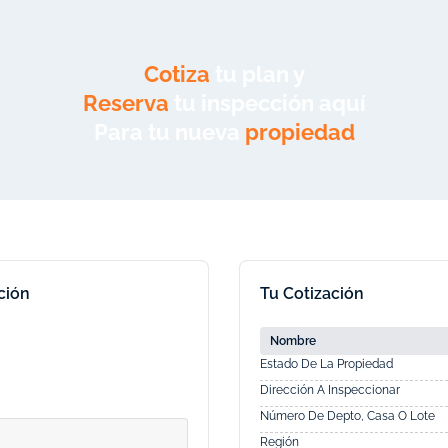
Cotiza
tu plan y
Reserva
tu inspección aquí
Para tu nueva
propiedad
ción
Tu Cotización
Nombre
Estado De La Propiedad
Dirección A Inspeccionar
Número De Depto, Casa O Lote
Región