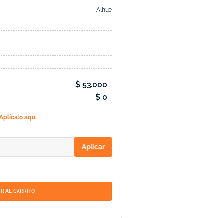
Alhue
$ 53.000
$ 0
Aplícalo aquí.
Aplicar
R AL CARRITO